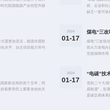
新时代我国能源产业转型升级
府、企业和社
缺乏一套可
2024
煤电“三改
01-17
方式需更加灵活，能源供需联
煤电“三改联
能化水平、自主供应能力等均
统火力发电向
兜底保障作用
2024
“电碳”技
01-17
化国家新征程的首个五年，同
党的二十大报
承担着乘势而上重要使命的关
易制度”，彰
是碳交易体系