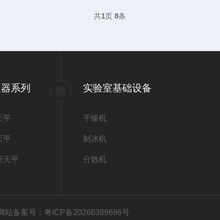
共
1
页
8
条
仪器系列
实验室基础设备
天平
干燥机
天平
制冰机
斯天平
分散机
本 网站备案号：
粤ICP备20266389696号