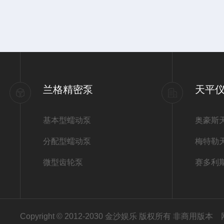
兰格精密泵
天平
基本型蠕动泵
奥豪斯
分配型蠕动泵
梅特勒
微型齿轮泵
赛多利
Copyright © 2012-2030 金沙娱乐 版权所有 非商用版